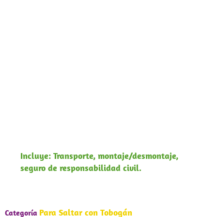
Capacidad
: 10 – 15
Edad Recomendada
: todas las edades
Medidas
: 5 metros de alto – 7 metros de largo
y 11 metros de ancho
Descripción
: Hinchable con tobogán y zona de
saltar
Incluye: Transporte, montaje/desmontaje,
seguro de responsabilidad civil.
Para Saltar con Tobogán
Categoría