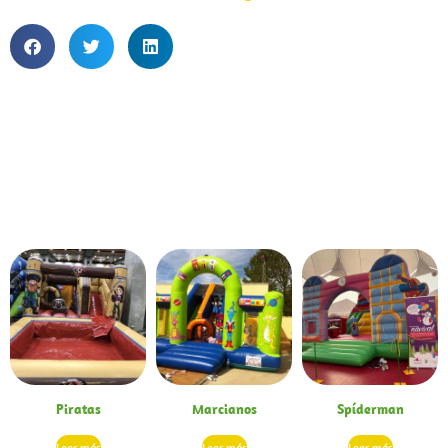
Contenido
relacionado:
Piratas
Marcianos
Spíderman
Leer más
Leer más
Leer más