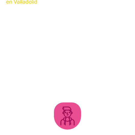
en Valladolid
Diversión
asegurada
para niños
y adultos